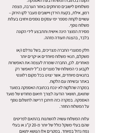
הקונה בכתובת המשלוח בעת האספקה.
משלוחים לישובים מרוחקים באזור הערבה, מצפה
רמון, אילת, בקעת הירדן ויישובים מעבר לקו הירוק –
עשויים לקחת מספר ימי עסקים נוספים ויחויבו בעלות
משלוח נוסף.
מסירת המוצר הינה אישית ותתבצע לידי הקונה
בלבד, בהצגת תעודה מזהה.
חלק ממוצרי החברה מצריכים, בשל גודלם ו/או
משקלם, תנאי משלוח מיוחדים או יקרים יותר
מאחרים. לכן, החברה שומרת לעצמה את האפשרות
לקבוע כי המשלוח של מוצרים כנ”ל יתאפשר רק
בתנאים מיוחדים, אשר יצוינו בכל מקום רלוונטי
באתר ובשיחה עם הלקוח.
במקרה שהלקוח לא ינכח בכתובת האספקה במועד
שתואם, תושאר הודעה לצורך תיאום מחודש של מועד
האספקה. במקרה כזה תיתכן דרישה לתשלום נוסף
על המשלוח החוזר.
עלות המשלוח עשויה להשתנות בהתאם לפריטים
שהם בעלי משקל כולל של יותר מ-20 ק”ג או בעלי
נפח גדול במיוחד. במקרים אלו הנושא יתואם