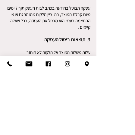
עסקה תבוטל בהודעה בכתב לבית
העסק תוך 7 ימים
מיום קבלת המוצר, בה יציין הלקוח מהו הפגם או אי
ההתאמה בעטיו הוא מבטל את העסקה, ככל שאלה
קיימים .
3. תוצאות ביטול העסקה
עלות משלוח המוצר אל הלקוח לא תוחזר .
כמו כן, עלות הוצאות המשלוח בחזרה אל החברה
חלות על הקונה. דמי ביטול לא ייגבו רק במקרים בהם
העסקה בוטלה עקב פגם במוצר או אי-התאמה בין
המוצר שהוזמן ובין המוצר שסופק על ידי החברה.
המוצר יוחזר ככל שהדבר אפשרי, או סביר, באריזתו
המקורית .
כרכוב וינטג' וריהוט עתיק
הוד השרון