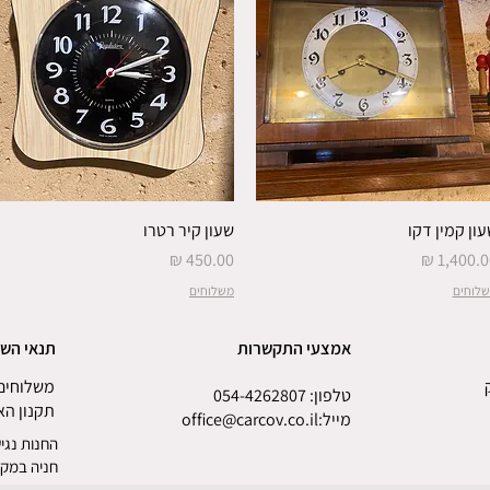
ון קמין דקו
שעון קיר רטרו
חיר
מחיר
לוחים
משלוחים
אמצעי התקשרות
תנאי הש
משלוחים 
טלפון:
054-4262807
תקנון ה
מייל
:
office@carcov.co.il
החנות נגיש
חניה במקו