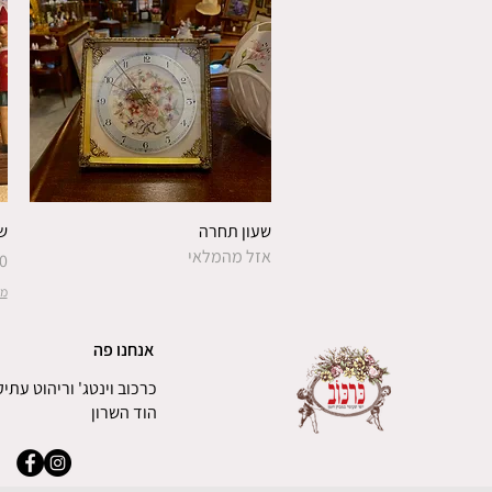
שעון תחרה
שע
אזל מהמלאי
מ
מש
אנחנו פה
כרכוב וינטג' וריהוט עתיק
הוד השרון