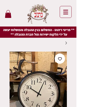
** פריטי ריהוט - התשלום בגין ההובלה והמשלוח יעשה
על ידי הלקוח ישירות מול חברת ההובלה **