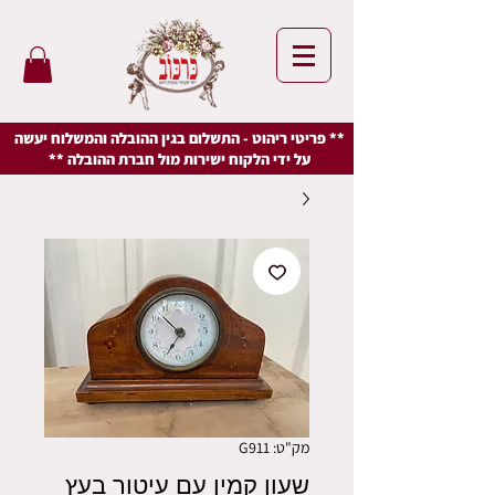
** פריטי ריהוט - התשלום בגין ההובלה והמשלוח יעשה
על ידי הלקוח ישירות מול חברת ההובלה **
מק"ט: G911
שעון קמין עם עיטור בעץ