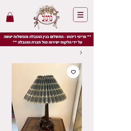
** פריטי ריהוט - התשלום בגין ההובלה והמשלוח יעשה
על ידי הלקוח ישירות מול חברת ההובלה **