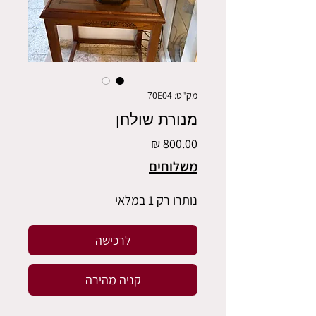
מק"ט: 70E04
מנורת שולחן
מחיר
משלוחים
נותרו רק 1 במלאי
לרכישה
קניה מהירה