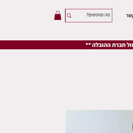
שר
מול חברת ההובלה **