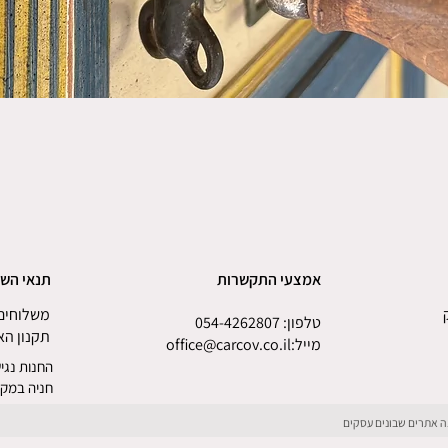
אמצעי התקשרות
תנאי הש
משלוחים 
טלפון:
054-4262807
תקנון ה
מייל
:
office@carcov.co.il
החנות נגיש
חניה במקו
ונה אתרים שבונים עסקים