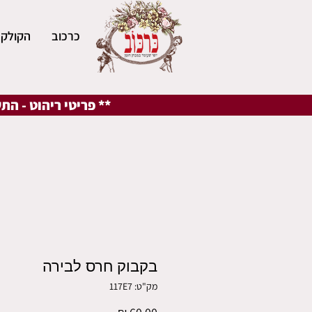
כרכוב
הקולקצ
** פריטי ריהוט - הת
בקבוק חרס לבירה
מק"ט: 117E7
מחיר