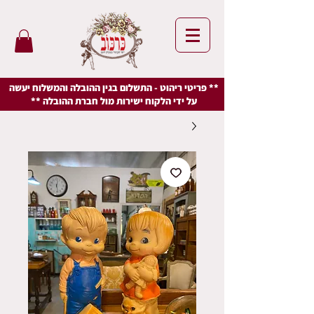
** פריטי ריהוט - התשלום בגין ההובלה והמשלוח יעשה
על ידי הלקוח ישירות מול חברת ההובלה **