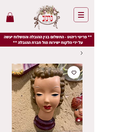
** פריטי ריהוט - התשלום בגין ההובלה והמשלוח יעשה
על ידי הלקוח ישירות מול חברת ההובלה **