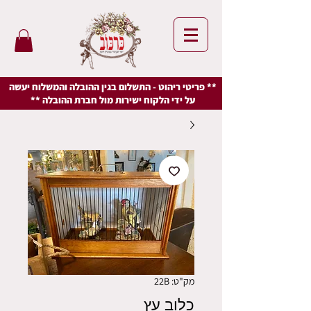
** פריטי ריהוט - התשלום בגין ההובלה והמשלוח יעשה
על ידי הלקוח ישירות מול חברת ההובלה **
מק"ט: 22B
כלוב עץ