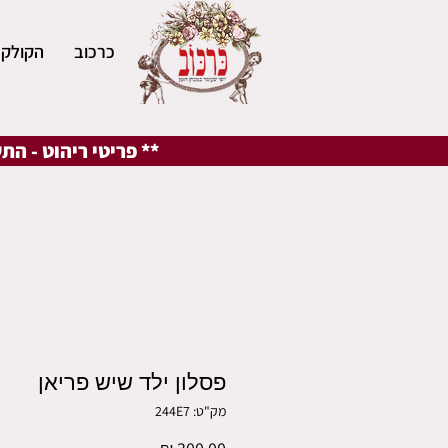
כרכוב
הקולקצ
** פריטי ריהוט - הת
פסלון ילד שיש פריאן
מק"ט: 244E7
מחיר