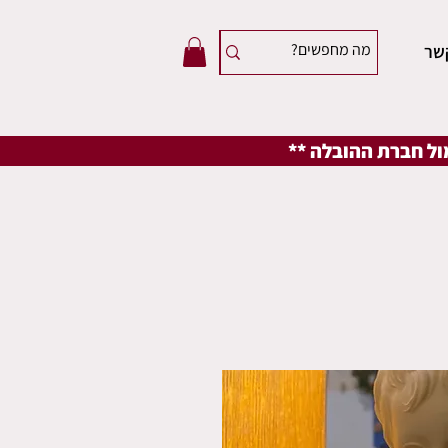
שר
מול חברת ההובלה **