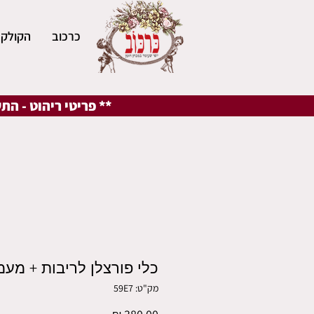
כרכוב
הקולקצ
** פריטי ריהוט - הת
כלי פורצלן לריבות + מעמ
מק"ט: 59E7
מחיר