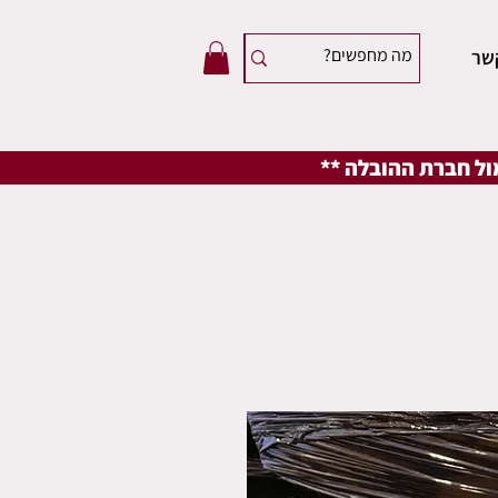
שר
מול חברת ההובלה **