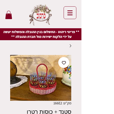
** פריטי ריהוט - התשלום בגין ההובלה והמשלוח יעשה
על ידי הלקוח ישירות מול חברת ההובלה **
מק"ט: 166E2
סטנד + כוסות רטרו