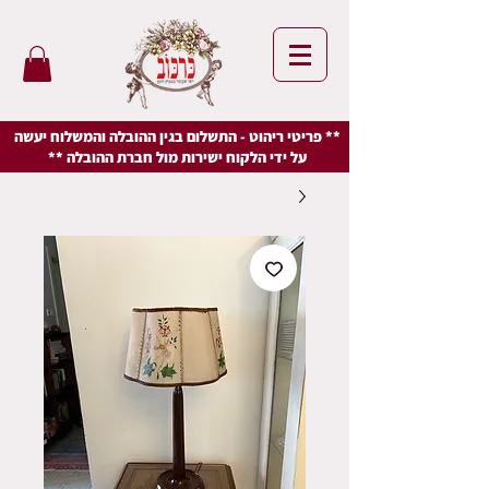
** פריטי ריהוט - התשלום בגין ההובלה והמשלוח יעשה
על ידי הלקוח ישירות מול חברת ההובלה **