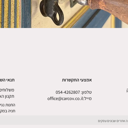
אמצעי התקשרות
תנאי הש
משלוחים 
טלפון:
054-4262807
תקנון ה
מייל
:
office@carcov.co.il
החנות נגיש
חניה במקו
ונה אתרים שבונים עסקים