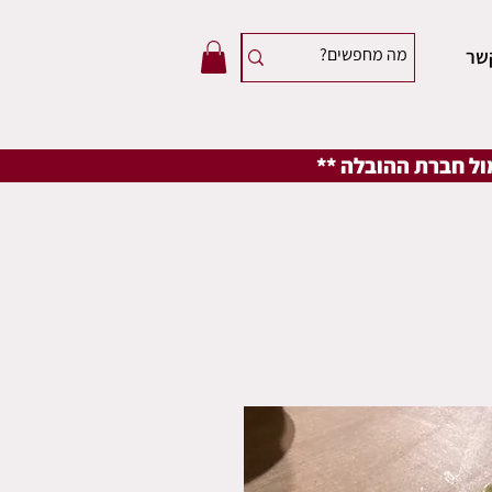
שר
מול חברת ההובלה **