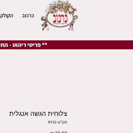
כרכוב
הקולקצ
** פריטי ריהוט - הת
צלוחית הגשה אנגלית
מק"ט: KY10
מחיר