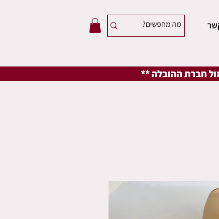
שר
מול חברת ההובלה **