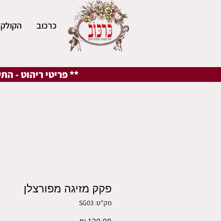
כרכוב
הקולקצ
** פריטי ריהוט - הת
פקק מזיגה מפורצלן
מק"ט: SG03
מחיר