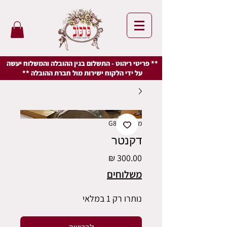
** פריטי ריהוט - התשלום בגין ההובלה והמשלוח יעשה
על ידי הלקוח ישירות מול חברת ההובלה **
מק"ט: G885
דקנטר
מחיר
משלוחים
נותרו רק 1 במלאי