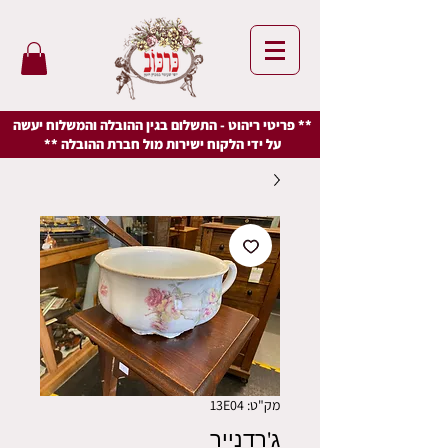
** פריטי ריהוט - התשלום בגין ההובלה והמשלוח יעשה
על ידי הלקוח ישירות מול חברת ההובלה **
מק"ט: 13E04
ג'רדנייר