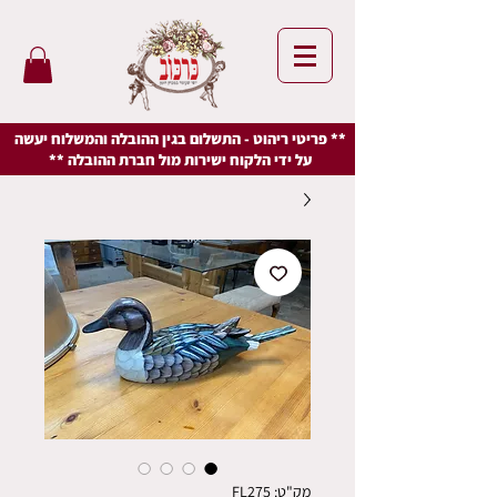
** פריטי ריהוט - התשלום בגין ההובלה והמשלוח יעשה
על ידי הלקוח ישירות מול חברת ההובלה **
מק"ט: FL275