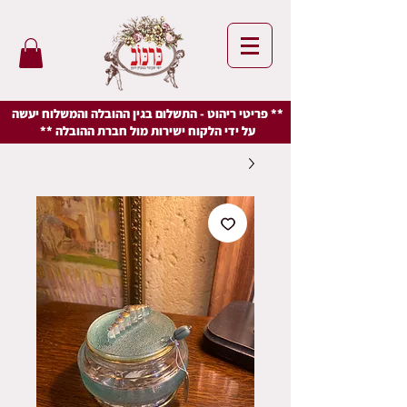
** פריטי ריהוט - התשלום בגין ההובלה והמשלוח יעשה
על ידי הלקוח ישירות מול חברת ההובלה **