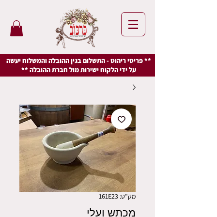
** פריטי ריהוט - התשלום בגין ההובלה והמשלוח יעשה
על ידי הלקוח ישירות מול חברת ההובלה **
מק"ט: 161E23
מכתש ועלי