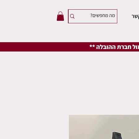
שר
מול חברת ההובלה **