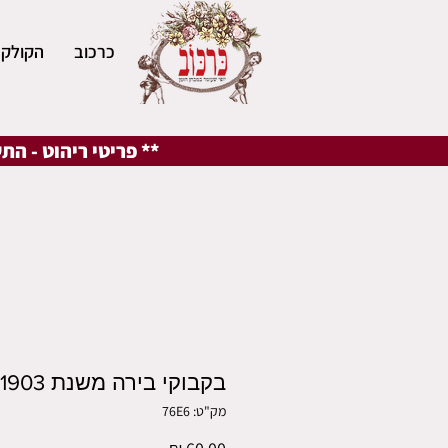
כרכוב
הקולקצ
** פריטי ריהוט - הת
בקבוקי בירה משנת 1903
מק"ט: 76E6
מחיר