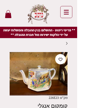
** פריטי ריהוט - התשלום בגין ההובלה והמשלוח יעשה
על ידי הלקוח ישירות מול חברת ההובלה **
מק"ט: 226E23
קומקום אנגלי