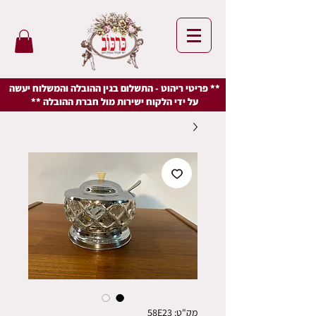
** פריטי ריהוט - התשלום בגין ההובלה והמשלוח יעשה
על ידי הלקוח ישירות מול חברת ההובלה **
מק"ט: 58E23