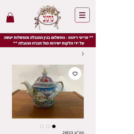
** פריטי ריהוט - התשלום בגין ההובלה והמשלוח יעשה
על ידי הלקוח ישירות מול חברת ההובלה **
מק"ט: 24E23