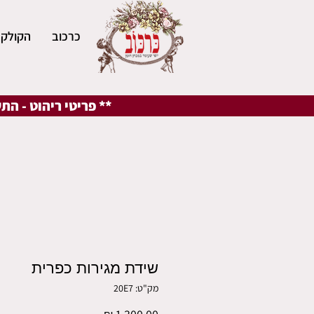
כרכוב
הקולקצ
** פריטי ריהוט - הת
שידת מגירות כפרית
מק"ט: 20E7
מחיר