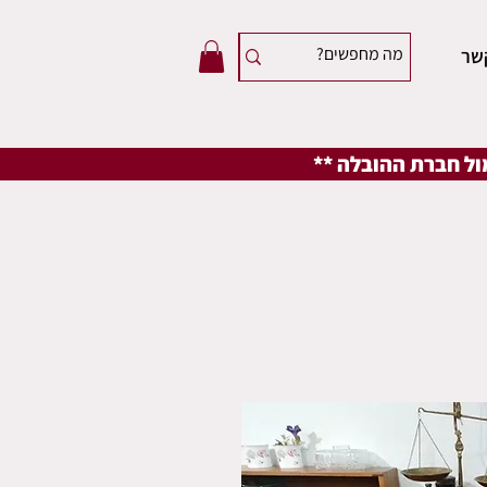
שר
מול חברת ההובלה **