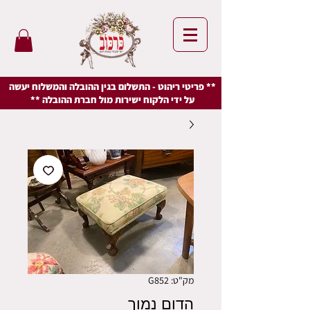
** פריטי ריהוט - התשלום בגין ההובלה והמשלוח יעשה
על ידי הלקוח ישירות מול חברת ההובלה **
מק"ט: G852
הדום נמוך