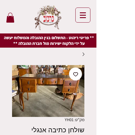
** פריטי ריהוט - התשלום בגין ההובלה והמשלוח יעשה
על ידי הלקוח ישירות מול חברת ההובלה **
מק"ט: YH01
שולחן כתיבה אנגלי