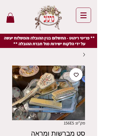
** פריטי ריהוט - התשלום בגין ההובלה והמשלוח יעשה
על ידי הלקוח ישירות מול חברת ההובלה **
מק"ט: 156E5
סט מברשות ומראה