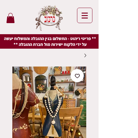
** פריטי ריהוט - התשלום בגין ההובלה והמשלוח יעשה
על ידי הלקוח ישירות מול חברת ההובלה **