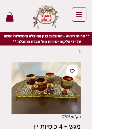
** פריטי ריהוט - התשלום בגין ההובלה והמשלוח יעשה
על ידי הלקוח ישירות מול חברת ההובלה **
מק"ט: G705
מגש + 4 כוסיות יין