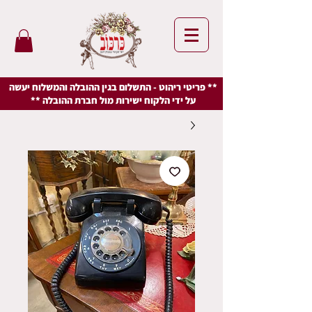
** פריטי ריהוט - התשלום בגין ההובלה והמשלוח יעשה
על ידי הלקוח ישירות מול חברת ההובלה **