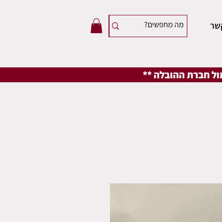
שר
מול חברת ההובלה **