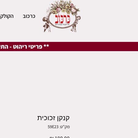
כרכוב
הקולקצ
** פריטי ריהוט - הת
קנקן זכוכית
מק"ט: 59E23
מחיר