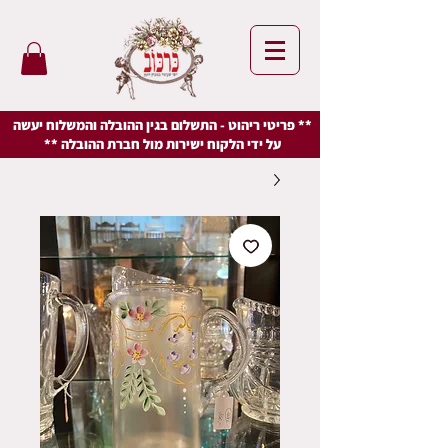
** פריטי ריהוט - התשלום בגין ההובלה והמשלוח יעשה
על ידי הלקוח ישירות מול חברת ההובלה **