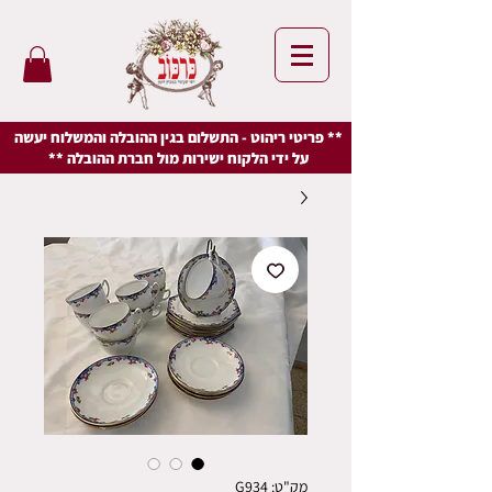
** פריטי ריהוט - התשלום בגין ההובלה והמשלוח יעשה
על ידי הלקוח ישירות מול חברת ההובלה **
מק"ט: G934