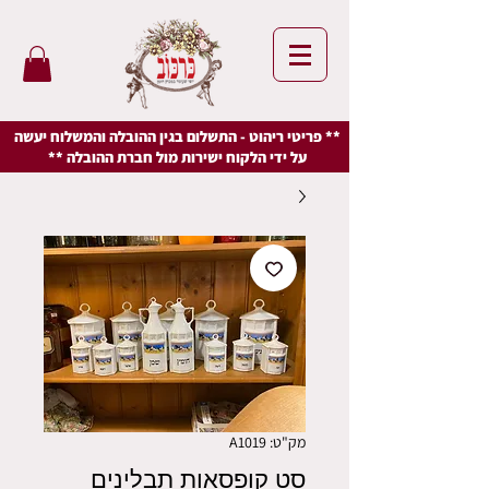
** פריטי ריהוט - התשלום בגין ההובלה והמשלוח יעשה
על ידי הלקוח ישירות מול חברת ההובלה **
מק"ט: A1019
סט קופסאות תבלינים