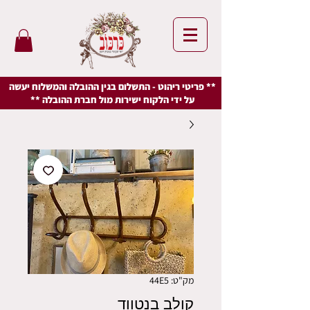
** פריטי ריהוט - התשלום בגין ההובלה והמשלוח יעשה
על ידי הלקוח ישירות מול חברת ההובלה **
מק"ט: 44E5
קולב בנטווד