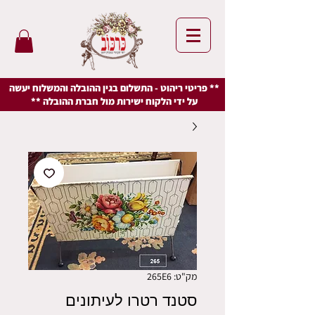
** פריטי ריהוט - התשלום בגין ההובלה והמשלוח יעשה
על ידי הלקוח ישירות מול חברת ההובלה **
מק"ט: 265E6
סטנד רטרו לעיתונים