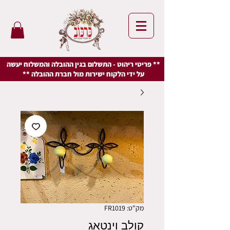
** פריטי ריהוט - התשלום בגין ההובלה והמשלוח יעשה
על ידי הלקוח ישירות מול חברת ההובלה **
מק"ט: FR1019
קולב וינטאג