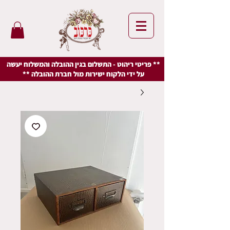
** פריטי ריהוט - התשלום בגין ההובלה והמשלוח יעשה
על ידי הלקוח ישירות מול חברת ההובלה **