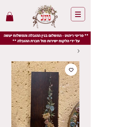
** פריטי ריהוט - התשלום בגין ההובלה והמשלוח יעשה
על ידי הלקוח ישירות מול חברת ההובלה **