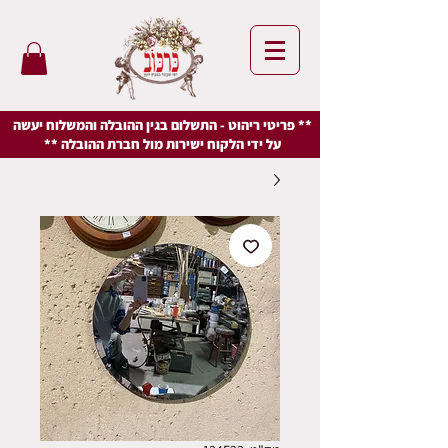
** פריטי ריהוט - התשלום בגין ההובלה והמשלוח יעשה
על ידי הלקוח ישירות מול חברת ההובלה **