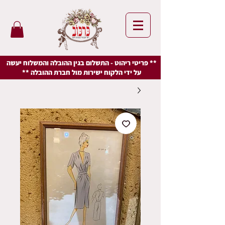
** פריטי ריהוט - התשלום בגין ההובלה והמשלוח יעשה
על ידי הלקוח ישירות מול חברת ההובלה **