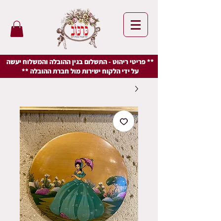
** פריטי ריהוט - התשלום בגין ההובלה והמשלוח יעשה
על ידי הלקוח ישירות מול חברת ההובלה **