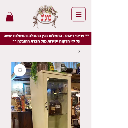
** פריטי ריהוט - התשלום בגין ההובלה והמשלוח יעשה
על ידי הלקוח ישירות מול חברת ההובלה **