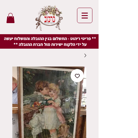
** פריטי ריהוט - התשלום בגין ההובלה והמשלוח יעשה
על ידי הלקוח ישירות מול חברת ההובלה **