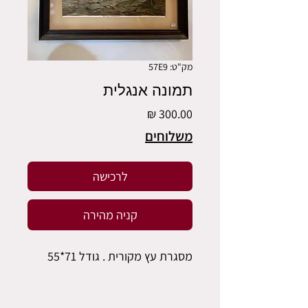
מק"ט: 57E9
תמונה אנגלית
מחיר
משלוחים
לרכישה
קניה מהירה
מסגרת עץ מקורית . גודל 71*55