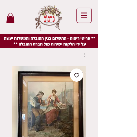
** פריטי ריהוט - התשלום בגין ההובלה והמשלוח יעשה
על ידי הלקוח ישירות מול חברת ההובלה **