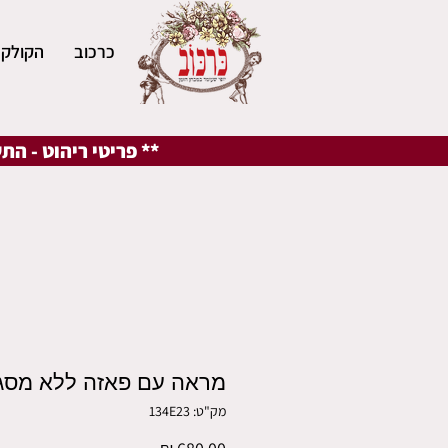
כרכוב
הקולקצ
** פריטי ריהוט - הת
מראה עם פאזה ללא מסג
מק"ט: 134E23
מחיר