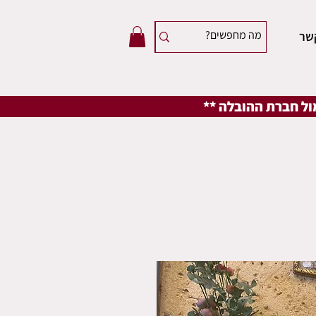
שר
מול חברת ההובלה **