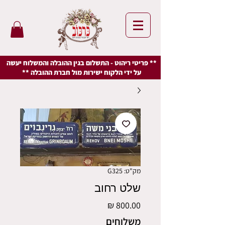
** פריטי ריהוט - התשלום בגין ההובלה והמשלוח יעשה
על ידי הלקוח ישירות מול חברת ההובלה **
מק"ט: G325
שלט רחוב
מחיר
משלוחים