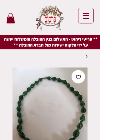
** פריטי ריהוט - התשלום בגין ההובלה והמשלוח יעשה
על ידי הלקוח ישירות מול חברת ההובלה **