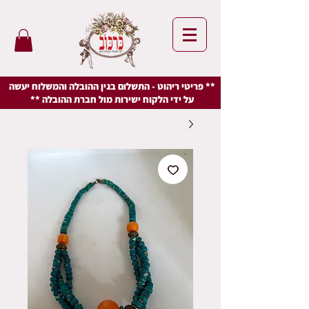
** פריטי ריהוט - התשלום בגין ההובלה והמשלוח יעשה
על ידי הלקוח ישירות מול חברת ההובלה **